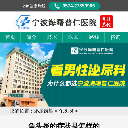
0574-27859906
24h健康热线
首页
简介
技术
医师
路线
咨询
您的位置：
泌尿感染
>
龟头炎
>
龟头炎的症状是怎样的